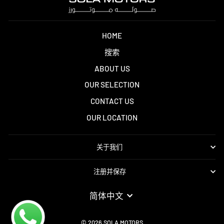
HOME
搜索
ABOUT US
OUR SELECTION
CONTACT US
OUR LOCATION
关于我们
注册并保存
LANGUAGE
简体中文
© 2026 SOLA MOTORS