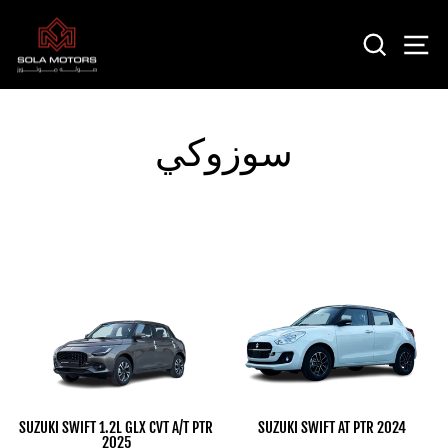
Skip
to
SEARCH
SI
content
سوزوكي
SUZUKI SWIFT 1.2L GLX CVT A/T PTR
SUZUKI SWIFT AT PTR 2024
2025